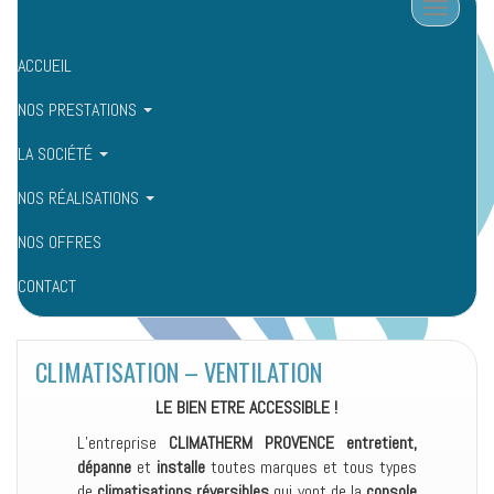
Afficher/
ACCUEIL
NOS PRESTATIONS
LA SOCIÉTÉ
NOS RÉALISATIONS
NOS OFFRES
CONTACT
CLIMATISATION – VENTILATION
LE BIEN ETRE ACCESSIBLE !
L’entreprise
CLIMATHERM PROVENCE entretient,
dépanne
et
installe
toutes marques et tous types
de
climatisations réversibles
qui vont de la
console