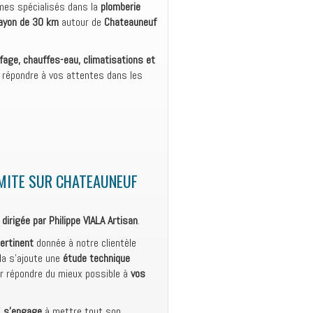
es spécialisés dans la
plomberie
ayon de 30 km
autour de
Chateauneuf
fage, chauffes-eau, climatisations et
 répondre à vos attentes dans les
MITE SUR CHATEAUNEUF
 dirigée par Philippe VIALA Artisan
.
pertinent
donnée à notre clientèle
ela s’ajoute une
étude technique
r répondre du mieux possible à
vos
E
s’engage
à mettre tout son