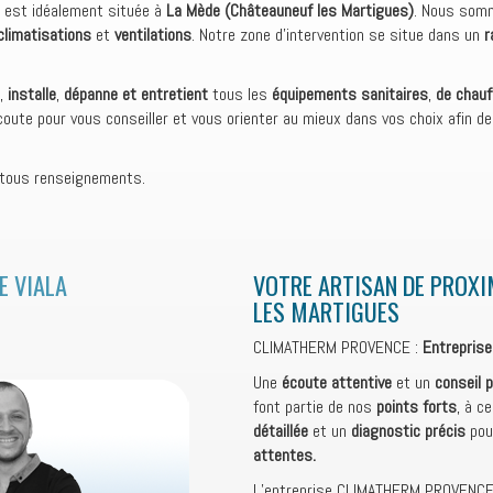
E
est idéalement située à
La Mède
(Châteauneuf les Martigues)
. Nous somm
climatisations
et
ventilations
. Notre zone d’intervention se situe dans un
r
,
installe
,
dépanne et entretient
tous les
équipements sanitaires
,
de chauf
ute pour vous conseiller et vous orienter au mieux dans vos choix afin de
 tous renseignements.
E VIALA
VOTRE ARTISAN DE PROXI
LES MARTIGUES
CLIMATHERM PROVENCE :
Entreprise
Une
écoute attentive
et un
conseil 
font partie de nos
points forts
, à c
détaillée
et un
diagnostic précis
pou
attentes.
L’entreprise CLIMATHERM PROVENC