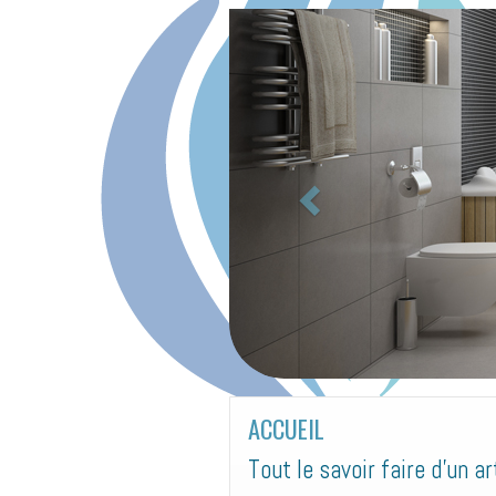
P
r
é
c
e
d
e
n
t
Vo
ACCUEIL
Tout le savoir faire d’un ar